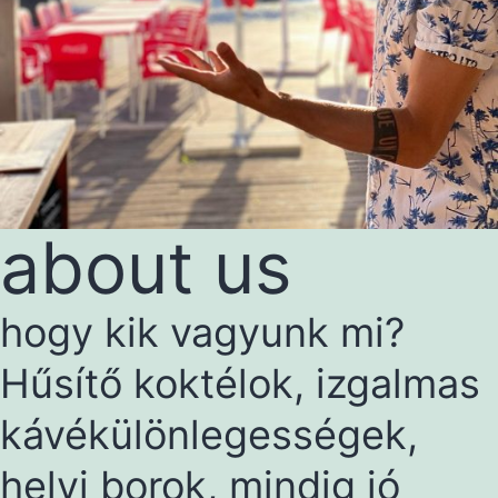
about us
hogy kik vagyunk mi?
Hűsítő koktélok, izgalmas
kávékülönlegességek,
helyi borok, mindig jó